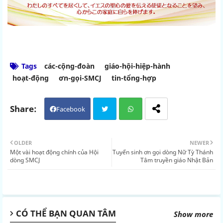
Tags
các-cộng-đoàn
giáo-hội-hiệp-hành
hoạt-động
ơn-gọi-SMCJ
tin-tổng-hợp
Facebook
Twit
Wh
OLDER
NEWER
Một vài hoạt động chính của Hội
Tuyển sinh ơn gọi dòng Nữ Tỳ Thánh
ter
atsa
dòng SMCJ
Tâm truyền giáo Nhật Bản
pp
CÓ THỂ BẠN QUAN TÂM
Show more