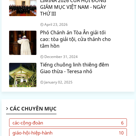
LIMINA 2026 CỦA HỘI ĐỒNG
GIÁM MỤC VIỆT NAM - NGÀY
THỨ III
April 23, 2026
Phó Chánh án Tòa Ân giải tối
cao: tòa giải tội, cửa thánh cho
tâm hồn
December 31, 2024
Tiếng chuông linh thiêng đêm
Giao thừa - Teresa nhỏ
January 02, 2025
CÁC CHUYÊN MỤC
các-cộng-đoàn
6
giáo-hội-hiệp-hành
10