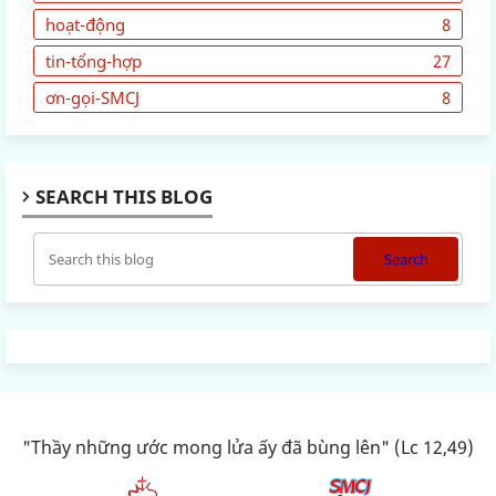
hoạt-động
8
tin-tổng-hợp
27
ơn-gọi-SMCJ
8
SEARCH THIS BLOG
"Thầy những ước mong lửa ấy đã bùng lên" (Lc 12,49)