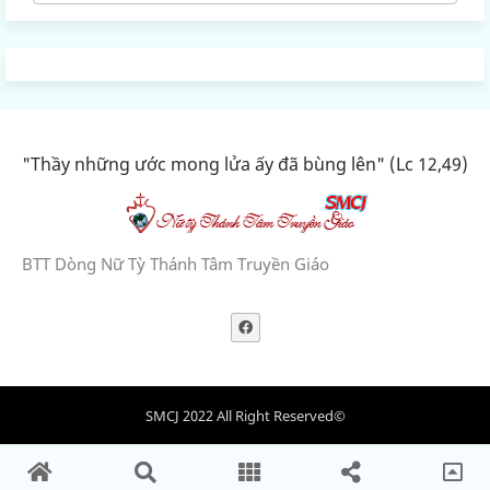
"Thầy những ước mong lửa ấy đã bùng lên" (Lc 12,49)
BTT Dòng Nữ Tỳ Thánh Tâm Truyền Giáo
SMCJ 2022 All Right Reserved©