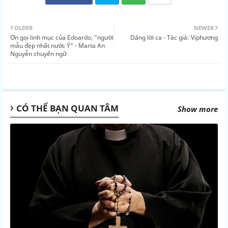
Twit
Wh
OLDER
NEWER
Ơn gọi linh mục của Edoardo, "người
Dâng lời ca - Tác giả: Viphương
ter
atsa
mẫu đẹp nhất nước Ý" - Marta An
Nguyễn chuyển ngữ
pp
CÓ THỂ BẠN QUAN TÂM
Show more