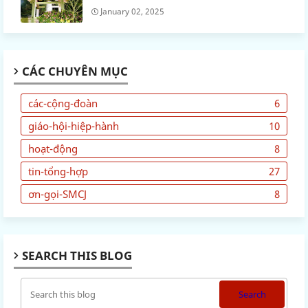
January 02, 2025
CÁC CHUYÊN MỤC
các-cộng-đoàn
6
giáo-hội-hiệp-hành
10
hoạt-động
8
tin-tổng-hợp
27
ơn-gọi-SMCJ
8
SEARCH THIS BLOG